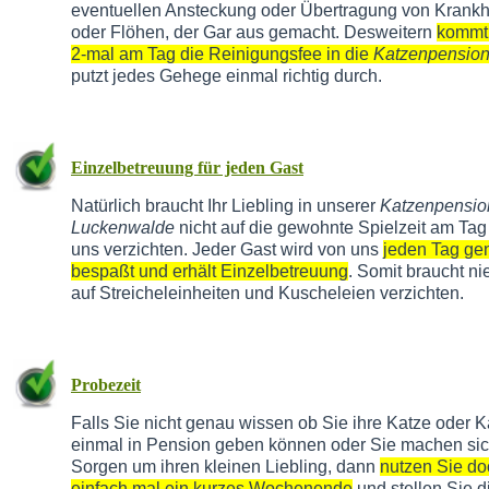
eventuellen Ansteckung oder Übertragung von Krankh
oder Flöhen, der Gar aus gemacht. Desweitern
kommt
2-mal am Tag die Reinigungsfee in die
Katzenpensio
putzt jedes Gehege einmal richtig durch.
Einzelbetreuung für jeden Gast
Natürlich braucht Ihr Liebling in unserer
Katzenpensio
Luckenwalde
nicht auf die gewohnte Spielzeit am Tag
uns verzichten. Jeder Gast wird von uns
jeden Tag g
bespaßt und erhält Einzelbetreuung
. Somit braucht n
auf Streicheleinheiten und Kuscheleien verzichten.
Probezeit
Falls Sie nicht genau wissen ob Sie ihre Katze oder K
einmal in Pension geben können oder Sie machen si
Sorgen um ihren kleinen Liebling, dann
nutzen Sie do
einfach mal ein kurzes Wochenende
und stellen Sie d