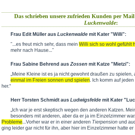
Das schrieben unsere zufrieden Kunden per Mail
Luckenwalde
:
Frau Edit Müller aus
Luckenwalde
mit Kater "Willi":
"...es freut mich sehr, dass mein
Willi sich so wohl gefühlt 
mehr nach Hause..."
Frau Sabine Behrend aus
Zossen
mit Katze "Mietzi":
„Meine Kleine ist es ja nicht gewohnt draußen zu spielen, 
einmal im Freien sonnen und spielen
. Ich komm auf jeden
her.“
Herr Torsten Schmidt aus
Ludwigsfelde
mit Kater "Luc
„Ich war je erst skeptisch wegen den anderen Katzen. Mein 
besonders mit anderen, aber da er ja im Einzelzimmer war
Probleme
...Vorher war er in einer anderen
Tierpension
und au
ging leider gar nicht für ihn, aber hier im Einzelzimmer hatte er