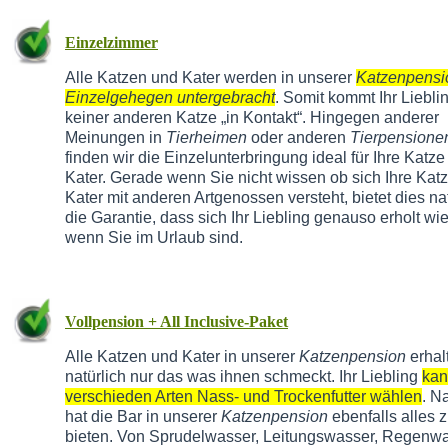
Einzelzimmer
Alle Katzen und Kater werden in unserer
Katzenpensi
Einzelgehegen untergebracht
. Somit kommt Ihr Liebli
keiner anderen Katze „in Kontakt“. Hingegen anderer
Meinungen in
Tierheimen
oder anderen
Tierpensione
finden wir die Einzelunterbringung ideal für Ihre Katze
Kater. Gerade wenn Sie nicht wissen ob sich Ihre Kat
Kater mit anderen Artgenossen versteht, bietet dies na
die Garantie, dass sich Ihr Liebling genauso erholt wie
wenn Sie im Urlaub sind.
Vollpension + All Inclusive-Paket
Alle Katzen und Kater in unserer
Katzenpension
erhal
natürlich nur das was ihnen schmeckt. Ihr Liebling
kan
verschieden Arten Nass- und Trockenfutter wählen
. N
hat die Bar in unserer
Katzenpension
ebenfalls alles 
bieten. Von Sprudelwasser, Leitungswasser, Regenwa