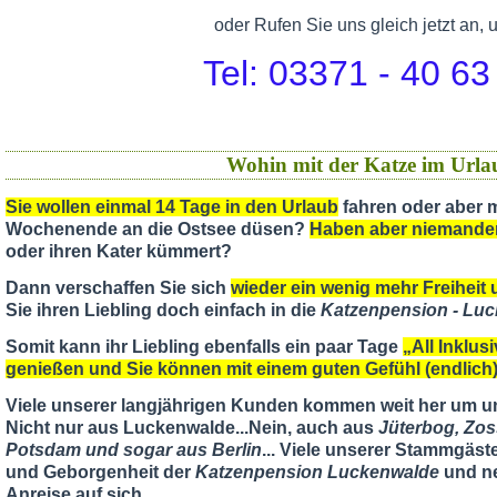
oder Rufen Sie uns gleich jetzt an, 
Tel: 03371 - 40 63
Wohin mit der Katze im Urla
Sie wollen einmal 14 Tage in den Urlaub
fahren oder aber m
Wochenende an die Ostsee düsen?
Haben aber niemande
oder ihren Kater kümmert?
Dann verschaffen Sie sich
wieder ein wenig mehr Freiheit u
Sie ihren Liebling doch einfach in die
Katzenpension - Lu
Somit kann ihr Liebling ebenfalls ein paar Tage
„All Inklus
genießen und Sie können mit einem guten Gefühl (endlic
Viele unserer langjährigen Kunden kommen weit her um u
Nicht nur aus Luckenwalde...Nein, auch aus
Jüterbog, Zos
Potsdam und sogar aus Berlin
... Viele unserer Stammgäst
und Geborgenheit der
Katzenpension Luckenwalde
und ne
Anreise auf sich...