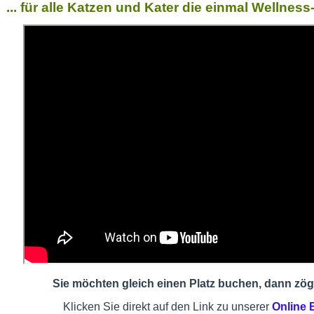
... für alle Katzen und Kater die einmal Wellne
Sie möchten gleich einen Platz buchen, dann zöge
Klicken Sie direkt auf den Link zu unserer
Online