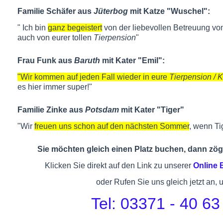
Familie Schäfer aus
Jüterbog
mit Katze "Wuschel":
" Ich bin
ganz begeistert
von der liebevollen Betreuung von
auch von eurer tollen
Tierpension
"
Frau Funk aus
Baruth
mit Kater "Emil":
"Wir kommen auf jeden Fall wieder in eure
Tierpension / 
es hier immer super!"
Familie Zinke aus
Potsdam
mit Kater "Tiger"
"Wir
freuen uns schon auf den nächsten Sommer
, wenn Ti
Sie möchten gleich einen Platz buchen, dann zöge
Klicken Sie direkt auf den Link zu unserer
Online
oder Rufen Sie uns gleich jetzt an, 
Tel: 03371 - 40 63