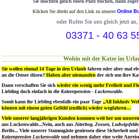
Sie möchten gleich einen Platz buchen, dann zögern
Klicken Sie direkt auf den Link zu unserer
Online B
oder Rufen Sie uns gleich jetzt an,
03371 - 40 63 5
Wohin mit der Katze im Urla
Sie wollen einmal 14 Tage in den Urlaub
fahren oder aber mal eb
an die Ostsee düsen?
Haben aber niemanden
der sich um ihre Ka
Dann verschaffen Sie sich
wieder ein wenig mehr Freiheit und Flex
Liebling doch einfach in die
Katzenpension - Luckenwalde
.
Somit kann ihr Liebling ebenfalls ein paar Tage
„All Inklusiv We
können mit einem guten Gefühl (endlich) wieder wegfahren…
Viele unserer langjährigen Kunden kommen weit her um unseren 
aus Luckenwalde...Nein, auch aus
Jüterbog, Zossen, Ludwigsfeld
Berlin
... Viele unserer Stammgäste geniessen diese Sicherheit un
Katzenpension Luckenwalde
und nehmen daher eine weite Anreise 