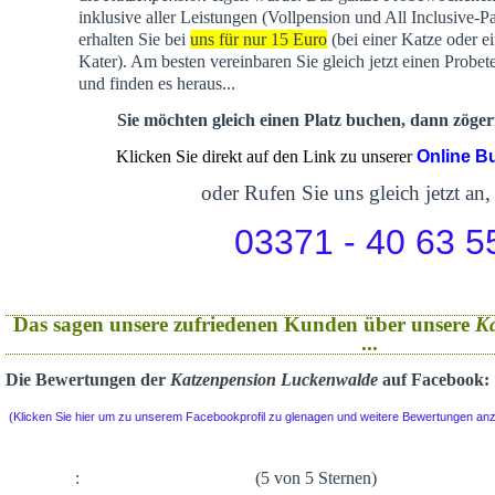
inklusive aller Leistungen (Vollpension und All Inclusive-P
erhalten Sie bei
uns für nur 15 Euro
(bei einer Katze oder e
Kater). Am besten vereinbaren Sie gleich jetzt einen Probet
und finden es heraus...
Sie möchten gleich einen Platz buchen, dann zögern
Klicken Sie direkt auf den Link zu unserer
Online B
oder Rufen Sie uns gleich jetzt an,
03371 - 40 63 5
Das sagen unsere zufriedenen Kunden über unsere
K
...
Die Bewertungen der
Katzenpension Luckenwalde
auf Facebook:
(Klicken Sie hier um zu unserem Facebookprofil zu glenagen und weitere Bewertungen an
:
(5 von 5 Sternen)