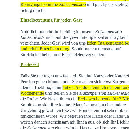
Reinigungsfee in die
Katzenpension
und putzt jedes Geheg
richtig durch.
Einzelbetreuung für jeden Gast
Natürlich braucht Ihr Liebling in unserer
Katzenpension
Luckenwalde
nicht auf die gewohnte Spielzeit am Tag bei u
verzichten. Jeder Gast wird von uns
jeden Tag genügend be
und erhält Einzelbetreuung
. Somit braucht niemand auf
Streicheleinheiten und Kuscheleien verzichten.
Probezeit
Falls Sie nicht genau wissen ob Sie ihre Katze oder Kater e
Pension geben können oder Sie machen sich etwa Sorgen u
kleinen Liebling, dann
nutzen Sie doch einfach mal ein kur
Wochenende
und stellen Sie die
Katzenpension Luckenwal
die Probe. Wir bieten ihnen ein
Probewochenende für 2 Nä
Somit kann sich Ihre kleine „Maus“ einmal an eine andere
Umgebung gewöhnen bzw. wir können einmal sehen ob es
funktionieren würde. Wir betreuen ihre Katze oder Kater u
werten danach gemeinsam mit Ihnen aus, ob sich Ihr Liebli
die
Katzenpension
eigen würde. Das ganze Probewochene