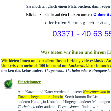
Sie möchten gleich einen Platz buchen, dann zögern
Klicken Sie direkt auf den Link zu unserer
Online B
oder Rufen Sie uns gleich jetzt an,
03371 - 40 63 5
Was bieten wir ihnen und ihrem Li
Wir bieten Ihnen und vor allem Ihrem Liebling viele exklusive A
Umkreis von mehr als 100 km rund um
Luckenwalde
nicht noch e
merken das keine andere
Tierpension, Tierheim oder Katzenpensi
Einzelzimmer
Alle Katzen und Kater werden in unserer
Katzenpension
in
Einzelgehegen untergebracht
. Somit kommt Ihr Liebling mit
anderen Katze „in Kontakt“. Hingegen anderer Meinungen 
Tierheimen
oder anderen
Tierpensionen
, finden wir die