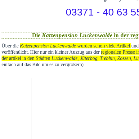
03371 - 40 63 5
Die
Katzenpension Luckenwalde
in der reg
Über die
Katzenpension Luckenwalde
wurden schon viele Artikel
und
veröffentlicht
. Hier nur ein kleiner Auszug aus der
regional
en Presse i
der artikel in den Städten
Luckenwalde, Jüterbog, Trebbin, Zossen, Lu
einfach auf das Bild um es zu vergrößern)