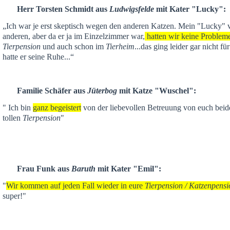
Herr Torsten Schmidt aus
Ludwigsfelde
mit Kater "Lucky":
„Ich war je
erst skeptisch
wegen den anderen Katzen. Mein "Lucky" ver
anderen,
aber da er ja im Einzelzimmer war,
hatten wir keine Problem
Tierpension
und auch schon im
Tierheim
...das ging leider gar nicht f
hatte er seine Ruhe...“
Familie Schäfer aus
Jüterbog
mit Katze "Wuschel":
" Ich bin
ganz begeistert
von der liebevollen Betreuung von euch beid
tollen
Tierpension
"
Frau Funk aus
Baruth
mit Kater "Emil":
"
Wir kommen auf jeden Fall wieder in eure
Tierpension / Katzenpensi
super!"