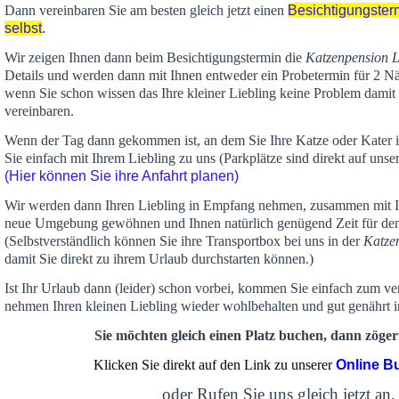
Dann vereinbaren Sie am besten gleich jetzt einen
Besichtigungster
selbst
.
Wir zeigen Ihnen dann beim Besichtigungstermin die
Katzenpension 
Details und werden dann mit Ihnen entweder ein Probetermin für 2 Nä
wenn Sie schon wissen das Ihre kleiner Liebling keine Problem damit 
vereinbaren.
Wenn der Tag dann gekommen ist, an dem Sie Ihre Katze oder Kater
Sie einfach mit Ihrem Liebling zu uns (Parkplätze sind direkt auf un
(Hier können Sie ihre Anfahrt planen)
Wir werden dann Ihren Liebling in Empfang nehmen, zusammen mit Ih
neue Umgebung gewöhnen und Ihnen
natürlich genügend Zeit
für de
(Selbstverständlich können Sie ihre Transportbox bei uns in der
Katze
damit Sie direkt zu ihrem Urlaub durchstarten können.)
Ist Ihr Urlaub dann (leider) schon vorbei, kommen Sie einfach zum v
nehmen Ihren kleinen Liebling wieder wohlbehalten und gut genährt 
Sie möchten gleich einen Platz buchen, dann zögern
Klicken Sie direkt auf den Link zu unserer
Online B
oder Rufen Sie uns gleich jetzt an,