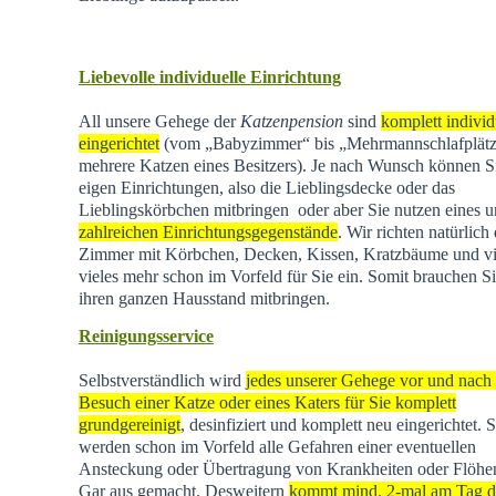
Liebevolle individuelle Einrichtung
All unsere Gehege der
Katzenpension
sind
komplett individ
eingerichtet
(vom „Babyzimmer“ bis „Mehrmannschlafplätz
mehrere Katzen eines Besitzers). Je nach Wunsch können Si
eigen Einrichtungen, also die Lieblingsdecke oder das
Lieblingskörbchen mitbringen oder aber Sie nutzen eines u
zahlreichen Einrichtungsgegenstände
. Wir richten natürlich 
Zimmer mit Körbchen, Decken, Kissen, Kratzbäume und vi
vieles mehr schon im Vorfeld für Sie ein. Somit brauchen Si
ihren ganzen Hausstand mitbringen.
Reinigungsservice
Selbstverständlich wird
jedes unserer Gehege vor und nach
Besuch einer Katze oder eines Katers für Sie komplett
grundgereinigt
, desinfiziert und komplett neu eingerichtet. 
werden schon im Vorfeld alle Gefahren einer eventuellen
Ansteckung oder Übertragung von Krankheiten oder Flöhen
Gar aus gemacht. Desweitern
kommt mind. 2-mal am Tag d