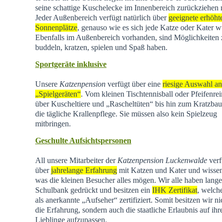
seine schattige Kuschelecke im Innenbereich zurückziehen
Jeder Außenbereich verfügt natürlich über
geeignete erhöht
Sonnenplätze
, genauso wie es sich jede Katze oder Kater w
Ebenfalls im Außenbereich vorhanden, sind Möglichkeiten
buddeln, kratzen, spielen und Spaß haben.
Sportgeräte inklusive
Unsere
Katzenpension
verfügt über eine
riesige Auswahl an
„Spielgeräten“
. Vom kleinen Tischtennisball oder Pfeifenrei
über Kuscheltiere und „Rascheltüten“ bis hin zum Kratzba
die tägliche Krallenpflege. Sie müssen also kein Spielzeug
mitbringen.
Geschulte Aufsichtspersonen
All unsere Mitarbeiter der
Katzenpension Luckenwalde
verf
über
jahrelange Erfahrung
mit Katzen und Kater und wisse
was die kleinen Besucher alles mögen. Wir alle haben lange
Schulbank gedrückt und besitzen ein
IHK Zertifikat
, welch
als anerkannte „Aufseher“ zertifiziert. Somit besitzen wir ni
die Erfahrung, sondern auch die staatliche Erlaubnis auf ihr
Lieblinge aufzupassen.