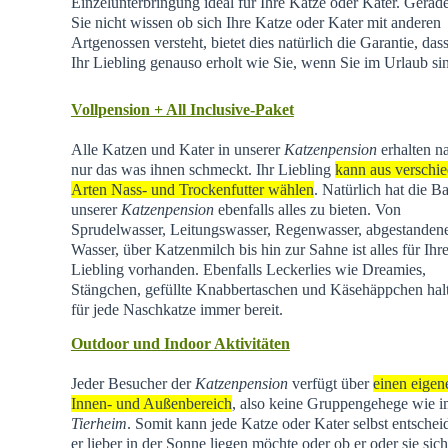
Einzelunterbringung ideal für Ihre Katze oder Kater. Gera
Sie nicht wissen ob sich Ihre Katze oder Kater mit anderen
Artgenossen versteht, bietet dies natürlich die Garantie, dass
Ihr Liebling genauso erholt wie Sie, wenn Sie im Urlaub si
Vollpension + All Inclusive-Paket
Alle Katzen und Kater in unserer
Katzenpension
erhalten na
nur das was ihnen schmeckt. Ihr Liebling
kann aus verschi
Arten Nass- und Trockenfutter wählen
. Natürlich hat die Ba
unserer
Katzenpension
ebenfalls alles zu bieten. Von
Sprudelwasser, Leitungswasser, Regenwasser, abgestande
Wasser, über Katzenmilch bis hin zur Sahne ist alles für Ihr
Liebling vorhanden. Ebenfalls Leckerlies wie Dreamies,
Stängchen, gefüllte Knabbertaschen und Käsehäppchen hal
für jede Naschkatze immer bereit.
Outdoor und Indoor Aktivitäten
Jeder Besucher der
Katzenpension
verfügt über
einen eigen
Innen- und Außenbereich
, also keine Gruppengehege wie 
Tierheim
.
Somit kann jede Katze oder Kater selbst entschei
er lieber in der Sonne liegen möchte oder ob er oder sie sich