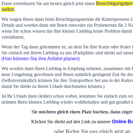
Dann vereinbaren Sie am besten gleich jetzt einen
Besichtigungster
selbst
.
Wir zeigen Ihnen dann beim Besichtigungstermin die
Katzenpension 
Details und werden dann mit Ihnen entweder ein Probetermin für 2 Nä
wenn Sie schon wissen das Ihre kleiner Liebling keine Problem damit 
vereinbaren.
Wenn der Tag dann gekommen ist, an dem Sie Ihre Katze oder Kater
Sie einfach mit Ihrem Liebling zu uns (Parkplätze sind direkt auf un
(Hier können Sie ihre Anfahrt planen)
Wir werden dann Ihren Liebling in Empfang nehmen, zusammen mit Ih
neue Umgebung gewöhnen und Ihnen
natürlich genügend Zeit
für de
(Selbstverständlich können Sie ihre Transportbox bei uns in der
Katze
damit Sie direkt zu ihrem Urlaub durchstarten können.)
Ist Ihr Urlaub dann (leider) schon vorbei, kommen Sie einfach zum v
nehmen Ihren kleinen Liebling wieder wohlbehalten und gut genährt 
Sie möchten gleich einen Platz buchen, dann zögern
Klicken Sie direkt auf den Link zu unserer
Online B
oder Rufen Sie uns gleich jetzt an,