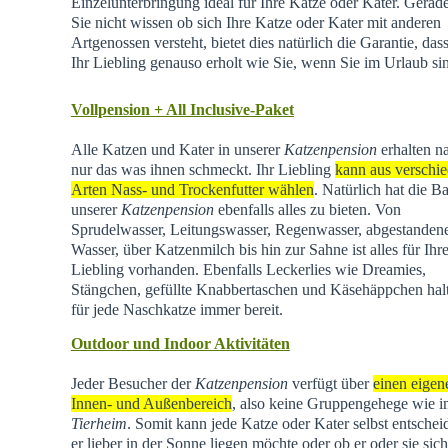
Einzelunterbringung ideal für Ihre Katze oder Kater. Gera
Sie nicht wissen ob sich Ihre Katze oder Kater mit anderen
Artgenossen versteht, bietet dies natürlich die Garantie, dass
Ihr Liebling genauso erholt wie Sie, wenn Sie im Urlaub si
Vollpension + All Inclusive-Paket
Alle Katzen und Kater in unserer
Katzenpension
erhalten na
nur das was ihnen schmeckt. Ihr Liebling
kann aus verschi
Arten Nass- und Trockenfutter wählen
. Natürlich hat die Ba
unserer
Katzenpension
ebenfalls alles zu bieten. Von
Sprudelwasser, Leitungswasser, Regenwasser, abgestande
Wasser, über Katzenmilch bis hin zur Sahne ist alles für Ihr
Liebling vorhanden. Ebenfalls Leckerlies wie Dreamies,
Stängchen, gefüllte Knabbertaschen und Käsehäppchen hal
für jede Naschkatze immer bereit.
Outdoor und Indoor Aktivitäten
Jeder Besucher der
Katzenpension
verfügt über
einen eigen
Innen- und Außenbereich
, also keine Gruppengehege wie 
Tierheim
.
Somit kann jede Katze oder Kater selbst entschei
er lieber in der Sonne liegen möchte oder ob er oder sie sich