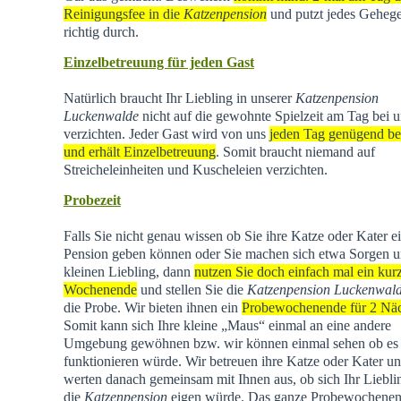
Reinigungsfee in die
Katzenpension
und putzt jedes Geheg
richtig durch.
Einzelbetreuung für jeden Gast
Natürlich braucht Ihr Liebling in unserer
Katzenpension
Luckenwalde
nicht auf die gewohnte Spielzeit am Tag bei u
verzichten. Jeder Gast wird von uns
jeden Tag genügend be
und erhält Einzelbetreuung
. Somit braucht niemand auf
Streicheleinheiten und Kuscheleien verzichten.
Probezeit
Falls Sie nicht genau wissen ob Sie ihre Katze oder Kater e
Pension geben können oder Sie machen sich etwa Sorgen u
kleinen Liebling, dann
nutzen Sie doch einfach mal ein kur
Wochenende
und stellen Sie die
Katzenpension Luckenwal
die Probe. Wir bieten ihnen ein
Probewochenende für 2 Nä
Somit kann sich Ihre kleine „Maus“ einmal an eine andere
Umgebung gewöhnen bzw. wir können einmal sehen ob es
funktionieren würde. Wir betreuen ihre Katze oder Kater u
werten danach gemeinsam mit Ihnen aus, ob sich Ihr Liebli
die
Katzenpension
eigen würde. Das ganze Probewochene