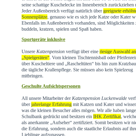
seine schattige Kuschelecke im Innenbereich zurückziehen
Jeder Außenbereich verfügt natürlich über
geeignete erhöht
Sonnenplätze
, genauso wie es sich jede Katze oder Kater w
Ebenfalls im Außenbereich vorhanden, sind Möglichkeiten
buddeln, kratzen, spielen und Spaß haben.
Sportgeräte inklusive
Unsere
Katzenpension
verfügt über eine
riesige Auswahl an
„Spielgeräten“
. Vom kleinen Tischtennisball oder Pfeifenrei
über Kuscheltiere und „Rascheltüten“ bis hin zum Kratzba
die tägliche Krallenpflege. Sie müssen also kein Spielzeug
mitbringen.
Geschulte Aufsichtspersonen
All unsere Mitarbeiter der
Katzenpension Luckenwalde
verf
über
jahrelange Erfahrung
mit Katzen und Kater und wisse
was die kleinen Besucher alles mögen. Wir alle haben lange
Schulbank gedrückt und besitzen ein
IHK Zertifikat
, welch
als anerkannte „Aufseher“ zertifiziert. Somit besitzen wir ni
die Erfahrung, sondern auch die staatliche Erlaubnis auf ihr
Lieblinge aufzupassen.