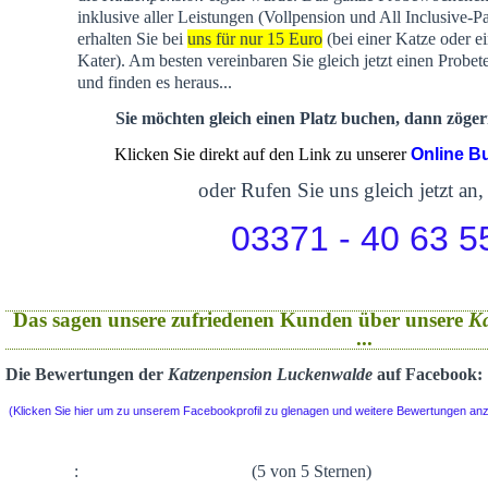
inklusive aller Leistungen (Vollpension und All Inclusive-P
erhalten Sie bei
uns für nur 15 Euro
(bei einer Katze oder e
Kater). Am besten vereinbaren Sie gleich jetzt einen Probet
und finden es heraus...
Sie möchten gleich einen Platz buchen, dann zögern
Klicken Sie direkt auf den Link zu unserer
Online B
oder Rufen Sie uns gleich jetzt an,
03371 - 40 63 5
Das sagen unsere zufriedenen Kunden über unsere
K
...
Die Bewertungen der
Katzenpension Luckenwalde
auf Facebook:
(Klicken Sie hier um zu unserem Facebookprofil zu glenagen und weitere Bewertungen an
:
(5 von 5 Sternen)