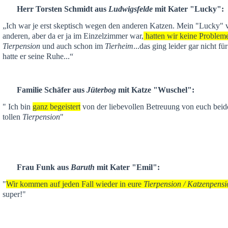
Herr Torsten Schmidt aus
Ludwigsfelde
mit Kater "Lucky":
„Ich war je
erst skeptisch
wegen den anderen Katzen. Mein "Lucky" ver
anderen,
aber da er ja im Einzelzimmer war,
hatten wir keine Problem
Tierpension
und auch schon im
Tierheim
...das ging leider gar nicht f
hatte er seine Ruhe...“
Familie Schäfer aus
Jüterbog
mit Katze "Wuschel":
" Ich bin
ganz begeistert
von der liebevollen Betreuung von euch beid
tollen
Tierpension
"
Frau Funk aus
Baruth
mit Kater "Emil":
"
Wir kommen auf jeden Fall wieder in eure
Tierpension / Katzenpensi
super!"