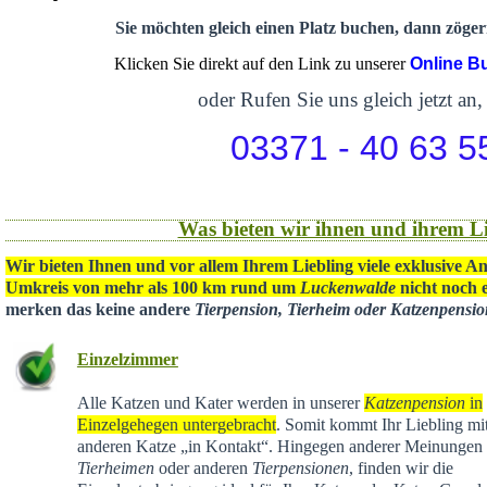
Sie möchten gleich einen Platz buchen, dann zögern
Klicken Sie direkt auf den Link zu unserer
Online B
oder Rufen Sie uns gleich jetzt an,
03371 - 40 63 5
Was bieten wir ihnen und ihrem Li
Wir bieten Ihnen und vor allem Ihrem Liebling viele exklusive A
Umkreis von mehr als 100 km rund um
Luckenwalde
nicht noch e
merken das keine andere
Tierpension, Tierheim oder Katzenpensi
Einzelzimmer
Alle Katzen und Kater werden in unserer
Katzenpension
in
Einzelgehegen untergebracht
. Somit kommt Ihr Liebling mit
anderen Katze „in Kontakt“. Hingegen anderer Meinungen 
Tierheimen
oder anderen
Tierpensionen
, finden wir die