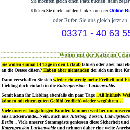
Sie möchten gleich einen Platz buchen, dann zögern
Klicken Sie direkt auf den Link zu unserer
Online B
oder Rufen Sie uns gleich jetzt an,
03371 - 40 63 5
Wohin mit der Katze im Urla
Sie wollen einmal 14 Tage in den Urlaub
fahren oder aber mal eb
an die Ostsee düsen?
Haben aber niemanden
der sich um ihre Ka
Dann verschaffen Sie sich
wieder ein wenig mehr Freiheit und Flex
Liebling doch einfach in die
Katzenpension - Luckenwalde
.
Somit kann ihr Liebling ebenfalls ein paar Tage
„All Inklusiv We
können mit einem guten Gefühl (endlich) wieder wegfahren…
Viele unserer langjährigen Kunden kommen weit her um unseren 
aus Luckenwalde...Nein, auch aus
Jüterbog, Zossen, Ludwigsfeld
Berlin
... Viele unserer Stammgäste geniessen diese Sicherheit un
Katzenpension Luckenwalde
und nehmen daher eine weite Anreise 