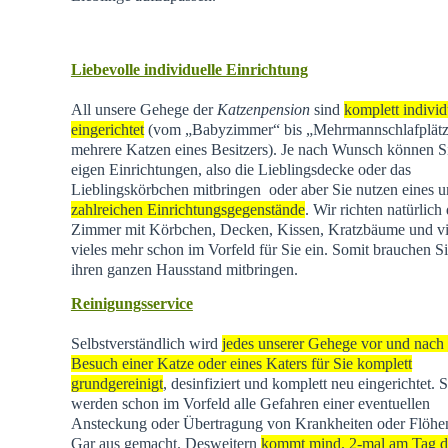
Liebevolle individuelle Einrichtung
All unsere Gehege der
Katzenpension
sind
komplett individ
eingerichtet
(vom „Babyzimmer“ bis „Mehrmannschlafplätz
mehrere Katzen eines Besitzers). Je nach Wunsch können Si
eigen Einrichtungen, also die Lieblingsdecke oder das
Lieblingskörbchen mitbringen oder aber Sie nutzen eines u
zahlreichen Einrichtungsgegenstände
. Wir richten natürlich 
Zimmer mit Körbchen, Decken, Kissen, Kratzbäume und vi
vieles mehr schon im Vorfeld für Sie ein. Somit brauchen Si
ihren ganzen Hausstand mitbringen.
Reinigungsservice
Selbstverständlich wird
jedes unserer Gehege vor und nach
Besuch einer Katze oder eines Katers für Sie komplett
grundgereinigt
, desinfiziert und komplett neu eingerichtet. 
werden schon im Vorfeld alle Gefahren einer eventuellen
Ansteckung oder Übertragung von Krankheiten oder Flöhen
Gar aus gemacht. Desweitern
kommt mind. 2-mal am Tag d