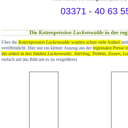
03371 - 40 63 5
Die
Katzenpension Luckenwalde
in der reg
Über die
Katzenpension Luckenwalde
wurden schon viele Artikel
und
veröffentlicht
. Hier nur ein kleiner Auszug aus der
regional
en Presse i
der artikel in den Städten
Luckenwalde, Jüterbog, Trebbin, Zossen, Lu
einfach auf das Bild um es zu vergrößern)